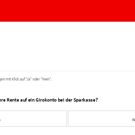
en mit Klick auf “Ja” oder “Nein”.
Ihre Rente auf ein Girokonto bei der Sparkasse?
a
N