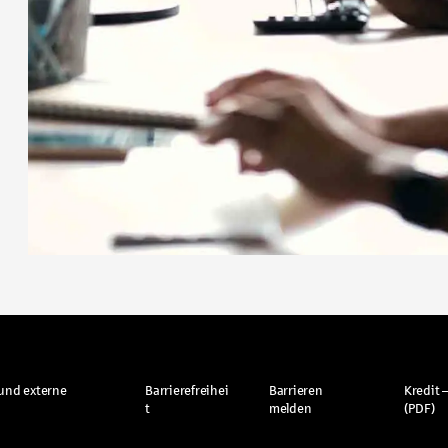
und externe
Barrierefreihei
Barrieren
Kredit –
t
melden
(PDF)