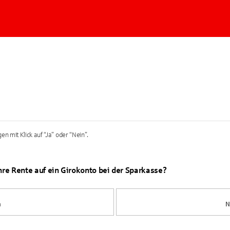
en mit Klick auf “Ja” oder “Nein”.
Ihre Rente auf ein Girokonto bei der Sparkasse?
a
N