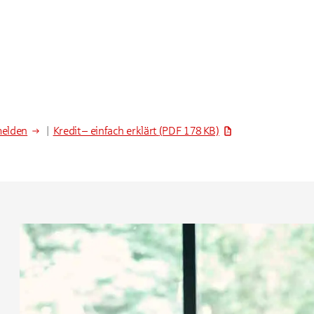
melden
|
Kredit – einfach erklärt
(PDF 178 KB)