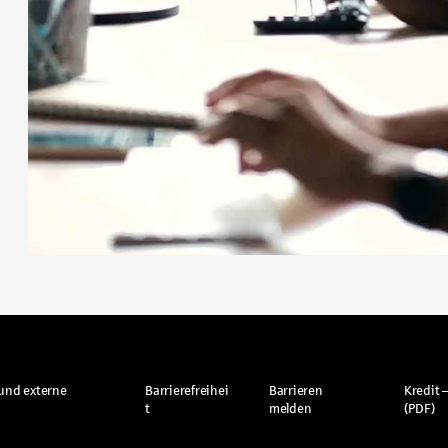
und externe
Barrierefreihei
Barrieren
Kredit –
t
melden
(PDF)