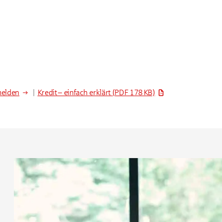
melden
|
Kredit – einfach erklärt
(PDF 178 KB)