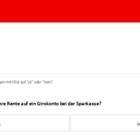
en mit Klick auf “Ja” oder “Nein”.
Ihre Rente auf ein Girokonto bei der Sparkasse?
a
N