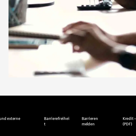
und externe
Barrierefreihei
Barrieren
Kredit –
t
melden
(PDF)