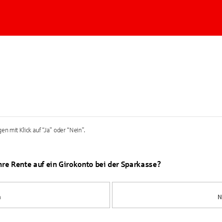
en mit Klick auf “Ja” oder “Nein”.
Ihre Rente auf ein Girokonto bei der Sparkasse?
a
N