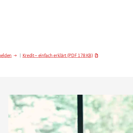
melden
|
Kredit – einfach erklärt
(PDF 178 KB)