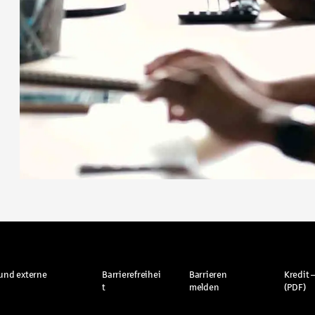
und externe
Barrierefreihei
Barrieren
Kredit –
t
melden
(PDF)