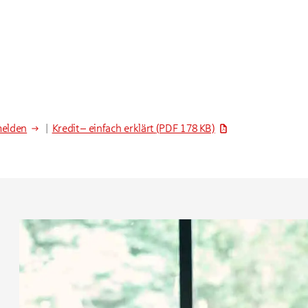
melden
|
Kredit – einfach erklärt
(PDF 178 KB)