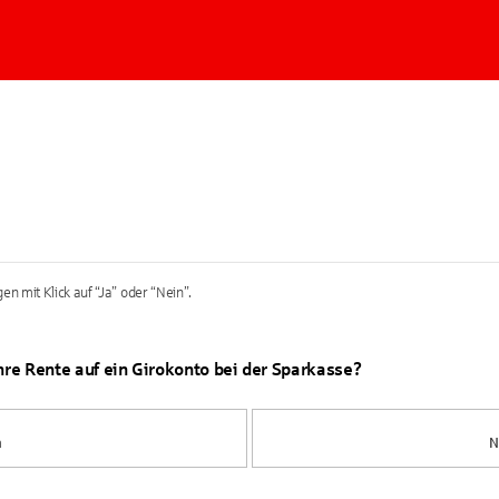
en mit Klick auf “Ja” oder “Nein”.
Ihre Rente auf ein Girokonto bei der Sparkasse?
a
N