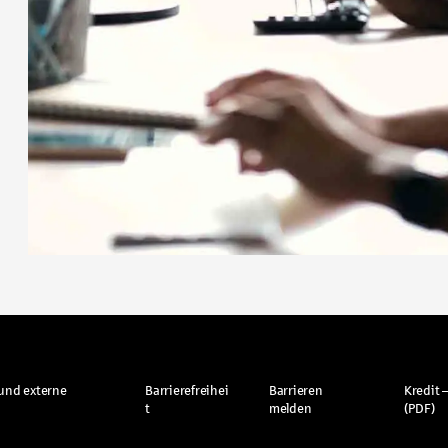
und externe
Barrierefreihei
Barrieren
Kredit –
t
melden
(PDF)