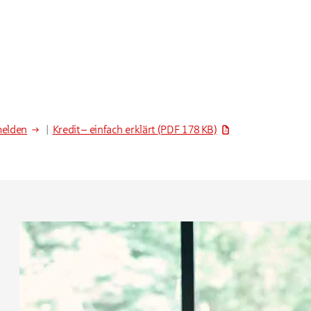
melden
|
Kredit – einfach erklärt
(PDF 178 KB)