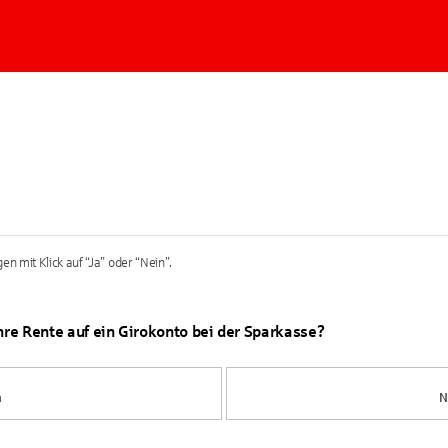
en mit Klick auf “Ja” oder “Nein”.
Ihre Rente auf ein Girokonto bei der Sparkasse?
a
N