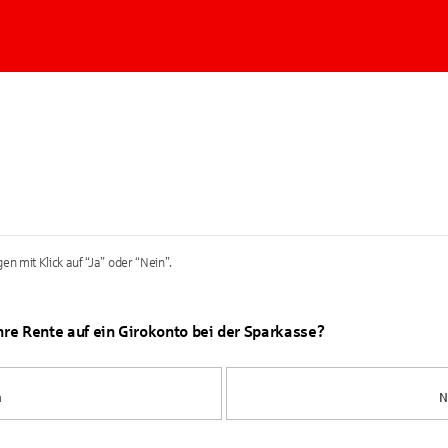
en mit Klick auf “Ja” oder “Nein”.
Ihre Rente auf ein Girokonto bei der Sparkasse?
a
N