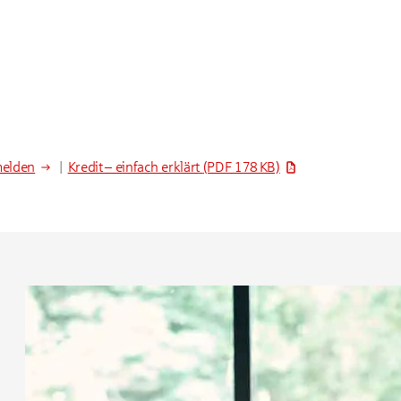
melden
|
Kredit – einfach erklärt
(PDF 178 KB)