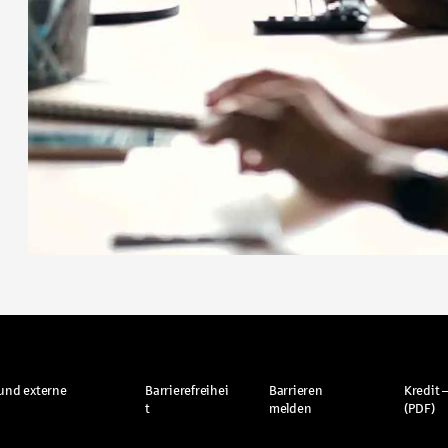
und externe
Barrierefreihei
Barrieren
Kredit –
t
melden
(PDF)