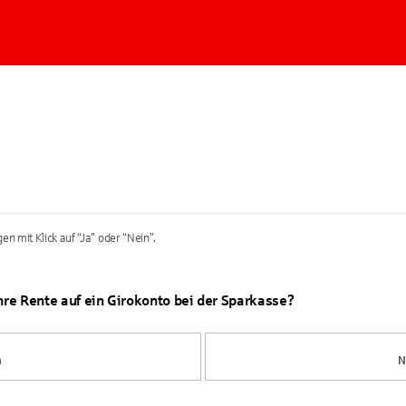
en mit Klick auf “Ja” oder “Nein”.
Ihre Rente auf ein Girokonto bei der Sparkasse?
a
N