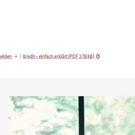
melden
|
Kredit – einfach erklärt
(PDF 178 KB)