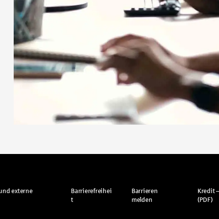
und externe
Barrierefreihei
Barrieren
Kredit –
t
melden
(PDF)