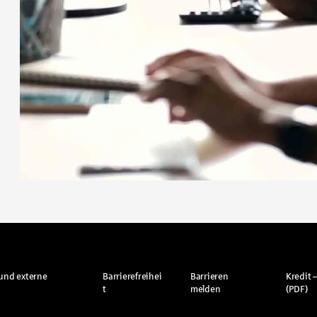
und externe
Barrierefreihei
Barrieren
Kredit –
t
melden
(PDF)