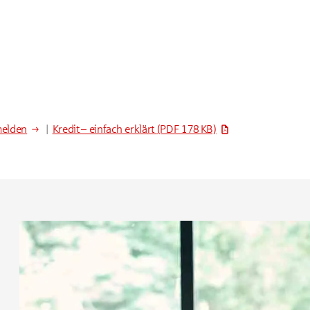
melden
|
Kredit – einfach erklärt
(PDF 178 KB)