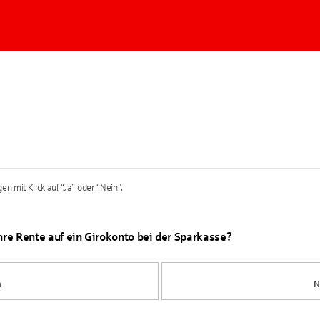
en mit Klick auf “Ja” oder “Nein”.
Ihre Rente auf ein Girokonto bei der Sparkasse?
a
N