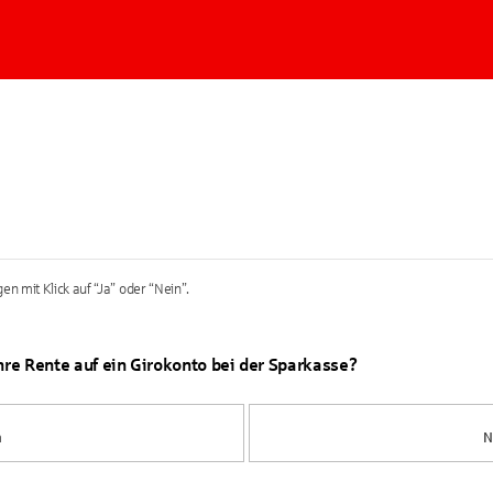
en mit Klick auf “Ja” oder “Nein”.
Ihre Rente auf ein Girokonto bei der Sparkasse?
a
N