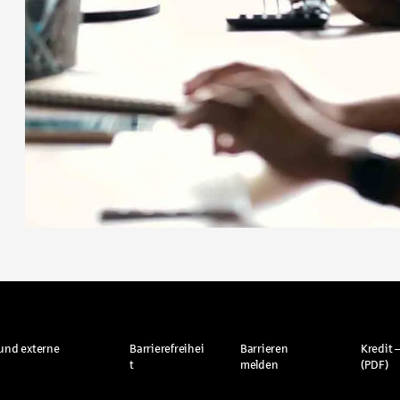
und externe
Barrierefreihei
Barrieren
Kredit –
t
melden
(PDF)