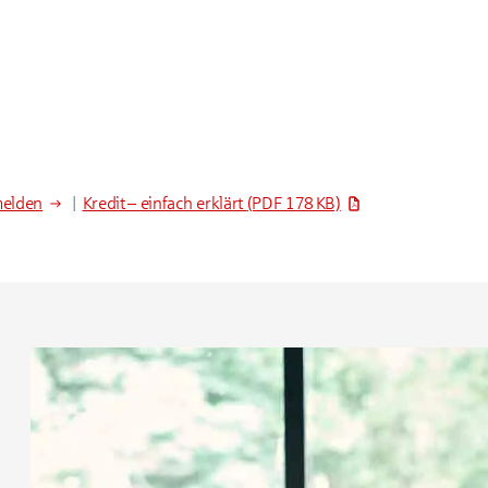
melden
|
Kredit – einfach erklärt
(PDF 178 KB)