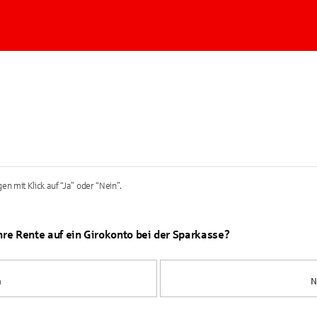
en mit Klick auf “Ja” oder “Nein”.
Ihre Rente auf ein Girokonto bei der Sparkasse?
a
N