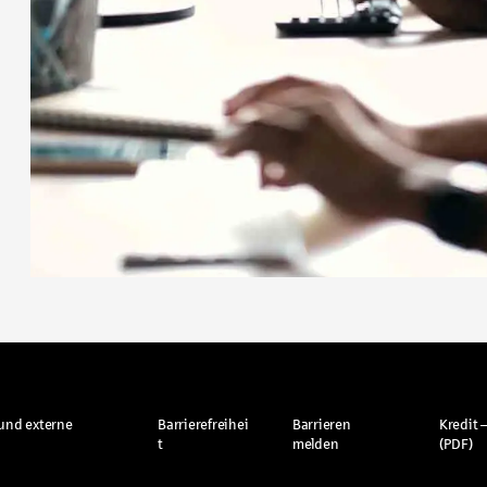
und externe
Barrierefreihei
Barrieren
Kredit –
t
melden
(PDF)