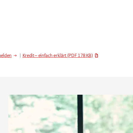
melden
|
Kredit – einfach erklärt
(PDF 178 KB)