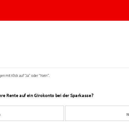
en mit Klick auf “Ja” oder “Nein”.
Ihre Rente auf ein Girokonto bei der Sparkasse?
a
N