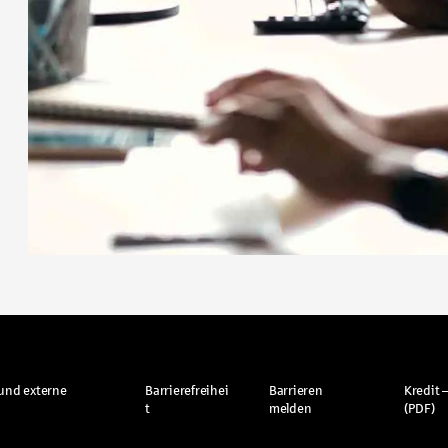
und externe
Barrierefreihei
Barrieren
Kredit –
t
melden
(PDF)