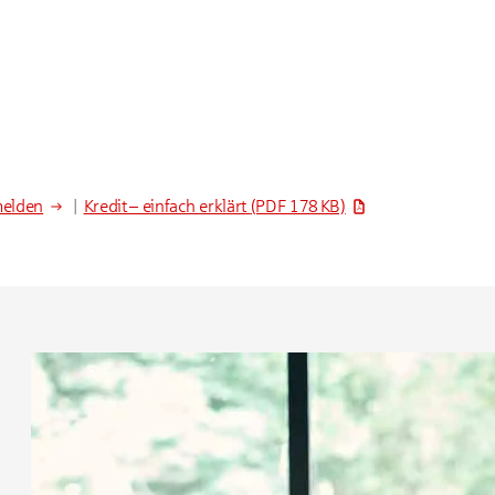
melden
|
Kredit – einfach erklärt
(PDF 178 KB)