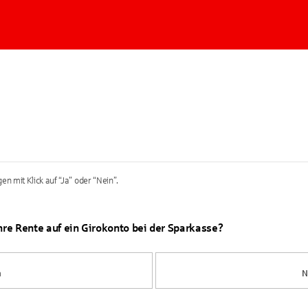
en mit Klick auf “Ja” oder “Nein”.
Ihre Rente auf ein Girokonto bei der Sparkasse?
a
N