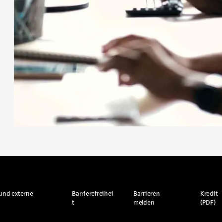
und externe
Barrierefreihei
Barrieren
Kredit –
t
melden
(PDF)