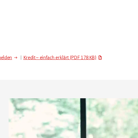
melden
|
Kredit – einfach erklärt
(PDF 178 KB)