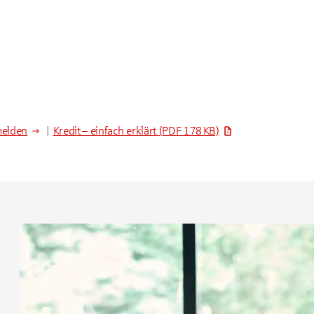
melden
|
Kredit – einfach erklärt
(PDF 178 KB)