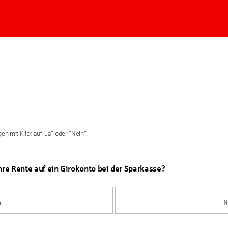
en mit Klick auf “Ja” oder “Nein”.
Ihre Rente auf ein Girokonto bei der Sparkasse?
a
N