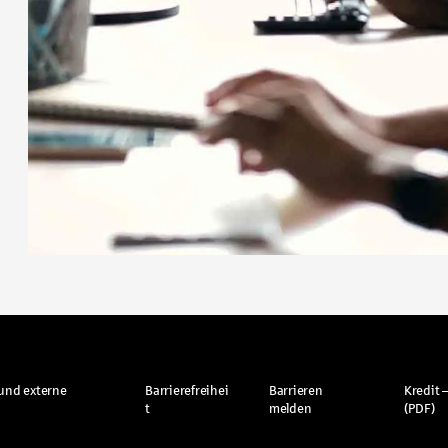
und externe
Barrierefreihei
Barrieren
Kredit –
t
melden
(PDF)