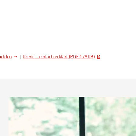
melden
|
Kredit – einfach erklärt
(PDF 178 KB)