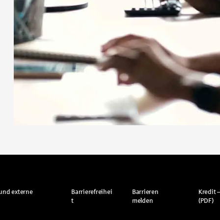
und externe
Barrierefreihei
Barrieren
Kredit –
t
melden
(PDF)