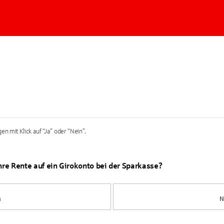
en mit Klick auf “Ja” oder “Nein”.
Ihre Rente auf ein Girokonto bei der Sparkasse?
a
N