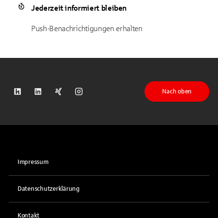
Jederzeit informiert bleiben
Push-Benachrichtigungen erhalten
Nach oben
S-Kreditpartner auf Kununu
S-Kreditpartner auf LinkedIn
S-Kreditpartner auf Xing
S-Kreditpartner auf Instagram
Impressum
Datenschutzerklärung
Kontakt