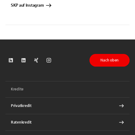
SKP auf Instagram
Nach oben
S-Kreditpartner auf Kununu
S-Kreditpartner auf LinkedIn
S-Kreditpartner auf Xing
S-Kreditpartner auf Instagram
Kredite
Privatkredit
Ratenkredit