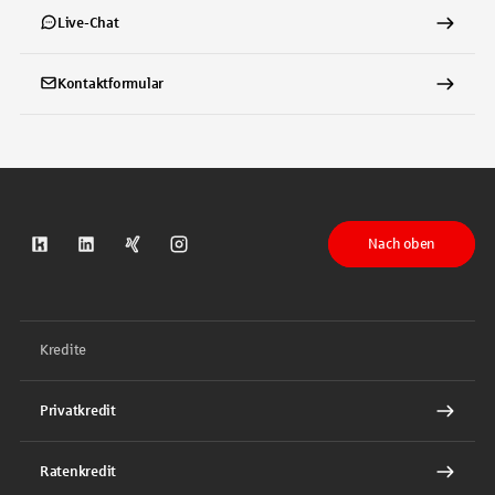
Live-Chat
Kontaktformular
Nach oben
S-Kreditpartner auf Kununu
S-Kreditpartner auf LinkedIn
S-Kreditpartner auf Xing
S-Kreditpartner auf Instagram
Kredite
Privatkredit
Ratenkredit