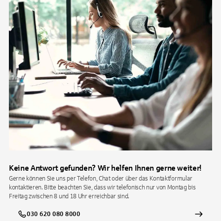
Keine Antwort gefunden? Wir helfen Ihnen gerne weiter!
Gerne können Sie uns per Telefon, Chat oder über das Kontaktformular
kontaktieren. Bitte beachten Sie, dass wir telefonisch nur von Montag bis
Freitag zwischen 8 und 18 Uhr erreichbar sind.
030 620 080 8000