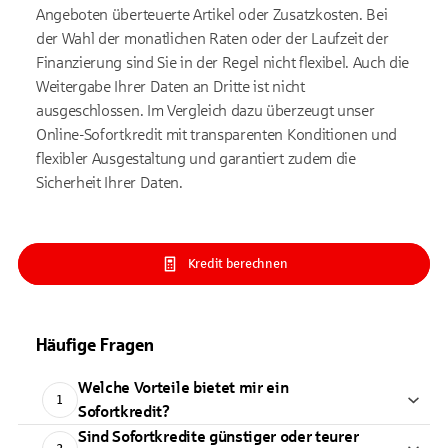
Angeboten überteuerte Artikel oder Zusatzkosten. Bei
der Wahl der monatlichen Raten oder der Laufzeit der
Finanzierung sind Sie in der Regel nicht flexibel. Auch die
Weitergabe Ihrer Daten an Dritte ist nicht
ausgeschlossen. Im Vergleich dazu überzeugt unser
Online-Sofortkredit mit transparenten Konditionen und
flexibler Ausgestaltung und garantiert zudem die
Sicherheit Ihrer Daten.
Kredit berechnen
Häufige Fragen
Welche Vorteile bietet mir ein
1
Sofortkredit?
Sind Sofortkredite günstiger oder teurer