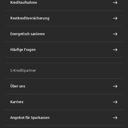
Kreditaufnahme
Restkreditversicherung
Energetisch sanieren
Häufige Fragen
S-Kreditpartner
Über uns
Karriere
Angebot für Sparkassen