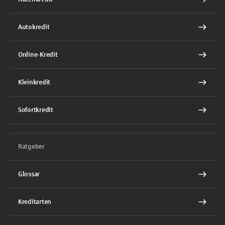
Autokredit
Online-Kredit
Kleinkredit
Sofortkredit
Ratgeber
Glossar
Kreditarten