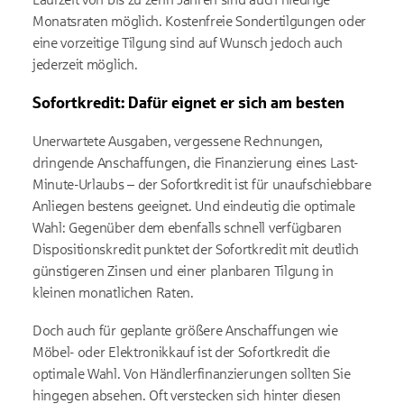
Monatsraten möglich. Kostenfreie Sondertilgungen oder
eine vorzeitige Tilgung sind auf Wunsch jedoch auch
jederzeit möglich.
Sofortkredit: Dafür eignet er sich am besten
Unerwartete Ausgaben, vergessene Rechnungen,
dringende Anschaffungen, die Finanzierung eines Last-
Minute-Urlaubs – der Sofortkredit ist für unaufschiebbare
Anliegen bestens geeignet. Und eindeutig die optimale
Wahl: Gegenüber dem ebenfalls schnell verfügbaren
Dispositionskredit punktet der Sofortkredit mit deutlich
günstigeren Zinsen und einer planbaren Tilgung in
kleinen monatlichen Raten.
Doch auch für geplante größere Anschaffungen wie
Möbel- oder Elektronikkauf ist der Sofortkredit die
optimale Wahl. Von Händlerfinanzierungen sollten Sie
hingegen absehen. Oft verstecken sich hinter diesen