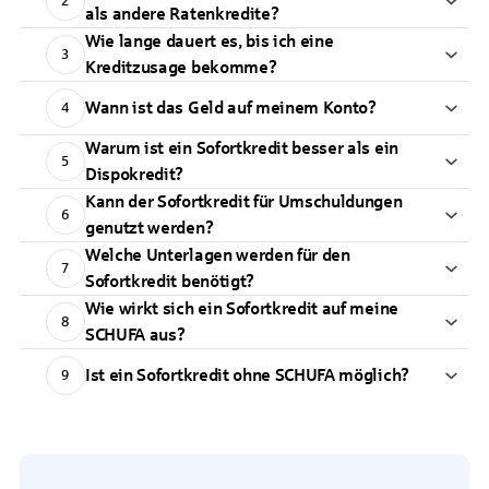
2
als andere Ratenkredite?
Wie lange dauert es, bis ich eine
3
Kreditzusage bekomme?
Wann ist das Geld auf meinem Konto?
4
Warum ist ein Sofortkredit besser als ein
5
Dispokredit?
Kann der Sofortkredit für Umschuldungen
6
genutzt werden?
Welche Unterlagen werden für den
7
Sofortkredit benötigt?
Wie wirkt sich ein Sofortkredit auf meine
8
SCHUFA aus?
Ist ein Sofortkredit ohne SCHUFA möglich?
9