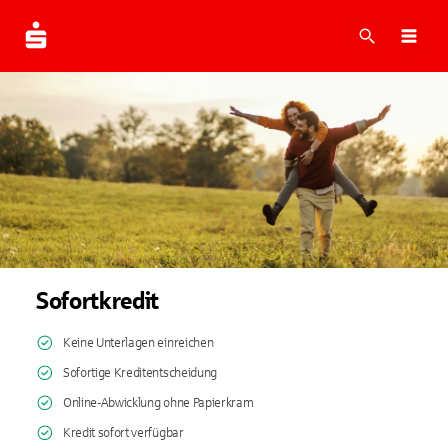
Suche
Navi
Sofortkredit
Keine Unterlagen einreichen
Sofortige Kreditentscheidung
Online-Abwicklung ohne Papierkram
Kredit sofort verfügbar