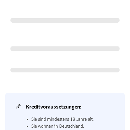
Kreditvoraussetzungen:
Sie sind mindestens 18 Jahre alt.
Sie wohnen in Deutschland.