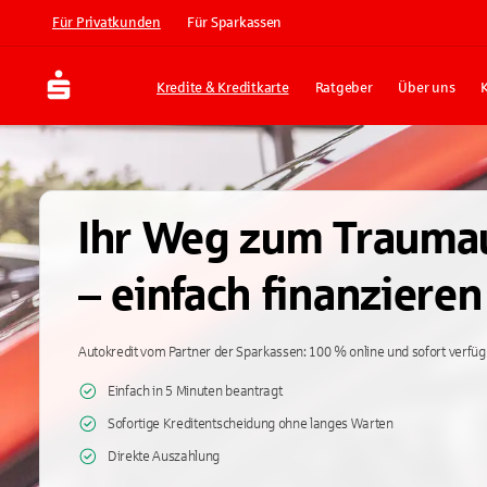
Für Privatkunden
Für Sparkassen
Kredite & Kreditkarte
Ratgeber
Über uns
Ihr Weg zum Trauma
– einfach finanzieren
Autokredit vom Partner der Sparkassen: 100 % online und sofort verfüg
Einfach in 5 Minuten beantragt
Sofortige Kreditentscheidung ohne langes Warten
Direkte Auszahlung