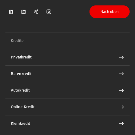
Nach oben
S-Kreditpartner auf Kununu
S-Kreditpartner auf LinkedIn
S-Kreditpartner auf Xing
S-Kreditpartner auf Instagram
Kredite
Privatkredit
Ratenkredit
Autokredit
Online-Kredit
Kleinkredit