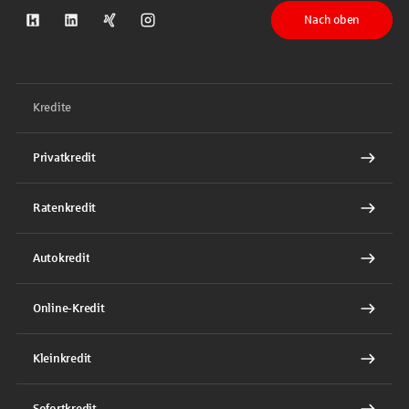
Nach oben
S-Kreditpartner auf Kununu
S-Kreditpartner auf LinkedIn
S-Kreditpartner auf Xing
S-Kreditpartner auf Instagram
Kredite
Privatkredit
Ratenkredit
Autokredit
Online-Kredit
Kleinkredit