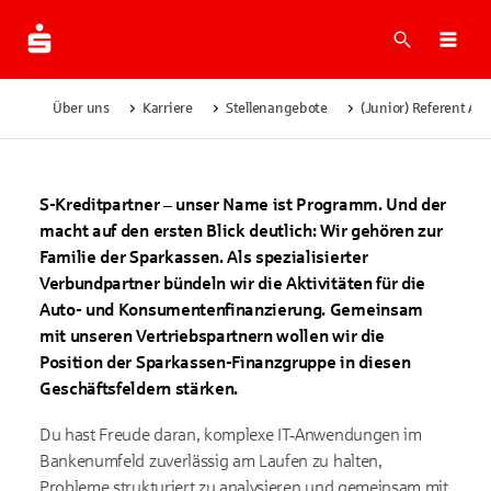
Suche
Navi
Über uns
Karriere
Stellenangebote
(Junior) Referent A
S-Kreditpartner – unser Name ist Programm. Und der
macht auf den ersten Blick deutlich: Wir gehören zur
Familie der Sparkassen. Als spezialisierter
Verbundpartner bündeln wir die Aktivitäten für die
Auto- und Konsumentenfinanzierung. Gemeinsam
mit unseren Vertriebspartnern wollen wir die
Position der Sparkassen-Finanzgruppe in diesen
Geschäftsfeldern stärken.
Du hast Freude daran, komplexe IT‑Anwendungen im
Bankenumfeld zuverlässig am Laufen zu halten,
Probleme strukturiert zu analysieren und gemeinsam mit