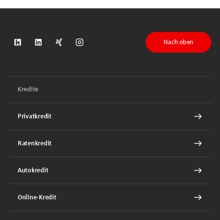
Nach oben
S-Kreditpartner auf Kununu
S-Kreditpartner auf LinkedIn
S-Kreditpartner auf Xing
S-Kreditpartner auf Instagram
Kredite
Privatkredit
Ratenkredit
Autokredit
Online-Kredit