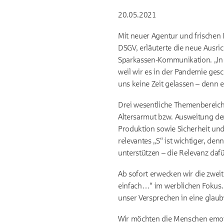
20.05.2021
Mit neuer Agentur und frischen 
DSGV, erläuterte die neue Ausr
Sparkassen-Kommunikation. „In 
weil wir es in der Pandemie gesc
uns keine Zeit gelassen – denn e
Drei wesentliche Themenbereich
Altersarmut bzw. Ausweitung d
Produktion sowie Sicherheit und
relevantes „S“ ist wichtiger, de
unterstützen – die Relevanz daf
Ab sofort erwecken wir die zwe
einfach…“ im werblichen Fokus. 
unser Versprechen in eine glaub
Wir möchten die Menschen emoti