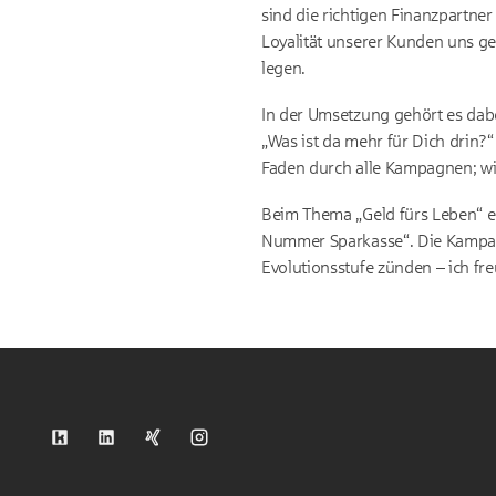
sind die richtigen Finanzpartne
Loyalität unserer Kunden uns geg
legen.
In der Umsetzung gehört es dab
„Was ist da mehr für Dich drin?
Faden durch alle Kampagnen; wi
Beim Thema „Geld fürs Leben“ e
Nummer Sparkasse“. Die Kampagne
Evolutionsstufe zünden – ich fr
S-Kreditpartner auf Kununu
S-Kreditpartner auf LinkedIn
S-Kreditpartner auf Xing
S-Kreditpartner auf Instagram