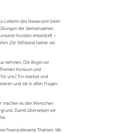
, Co-Leiterin des Newsroom beim
wicklungen der Gemeinsamen
unserer Kunden entwickelt –
ehm „für Stillstand haben wir
us nehmen: Die Angst vor
en Themen Konsum und
 für uns? Ein starkes und
sieren und sie in allen Fragen
Wir machen es den Menschen
rgrund. Damit übersetzen wir
che.
ie finanzrelevante Themen. Wir