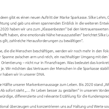
Ideen gibt es einen neuen Auftritt der Marke Sparkasse. Silke Lehm
ichtung und gab uns einen spannenden Einblick in die weiteren Ent
2020 haben wir uns zum „Klassenbesten“ bei den Vertrauenswerten 
hafft haben, eine emotionale Nähe herauszustellen“ berichtet Silke L
s gilt, zahlreiche Herausforderungen zu bewältigen“.
e, die die Menschen beschäftigen, werden wir noch mehr in den Fok
er Spanne zwischen arm und reich, ein nachhaltiger Umgang mit d
 Orientierung – nicht nur in Finanzfragen. Was bedeutet das konkret
nn je. Wir möchten das Vertrauen der Menschen in die Sparkasse stabili
ür haben wir in unserer DNA.
ite Hälfte unserer Markenkernaussage zum Leben. Bis 2020 stand „
Ab sofort steht „… Ihr Leben besser zu gestalten“ in unserem Vorde
würdige, differenzierte und relevante Erzählung für die Kundenspra
onal überzeugen und konzentrieren uns auf Haltung und Werte sow