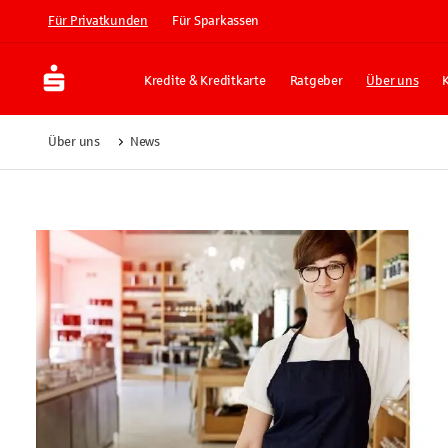
Für Privatkunden
Für Sparkassen
Kredite & Kreditkarte
Ratgeber
Über uns
Über uns
News