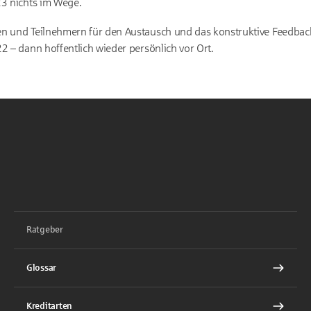
23 nichts im Wege.
n und Teilnehmern für den Austausch und das konstruktive Feedback
2 – dann hoffentlich wieder persönlich vor Ort.
Ratgeber
Glossar
Kreditarten