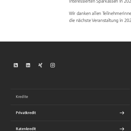
interessierten Sparkassen in 20
Wir danken allen Teilnehmerinne
die nächste Veranstaltung in 202
S-Kreditpartner auf Kununu
S-Kreditpartner auf LinkedIn
S-Kreditpartner auf Xing
S-Kreditpartner auf Instagram
Kredite
Privatkredit
Ratenkredit