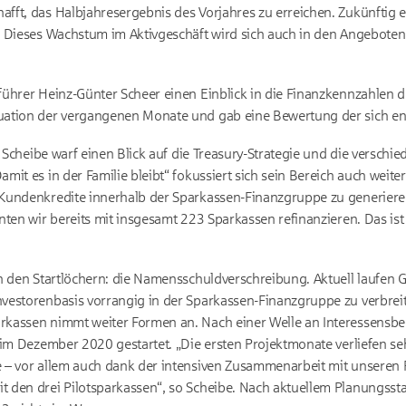
ft, das Halbjahresergebnis des Vorjahres zu erreichen. Zukünftig e
 Dieses Wachstum im Aktivgeschäft wird sich auch in den Angeboten 
führer Heinz-Günter Scheer einen Einblick in die Finanzkennzahlen
uation der vergangenen Monate und gab eine Bewertung der sich en
n Scheibe warf einen Blick auf die Treasury-Strategie und die versch
it es in der Familie bleibt“ fokussiert sich sein Bereich auch weiterh
Kundenkredite innerhalb der Sparkassen-Finanzgruppe zu generier
ten wir bereits mit insgesamt 223 Sparkassen refinanzieren. Das ist e
n den Startlöchern: die Namensschuldverschreibung. Aktuell laufen 
estorenbasis vorrangig in der Sparkassen-Finanzgruppe zu verbreit
rkassen nimmt weiter Formen an. Nach einer Welle an Interessens
im Dezember 2020 gestartet. „Die ersten Projektmonate verliefen seh
 – vor allem auch dank der intensiven Zusammenarbeit mit unseren
den drei Pilotsparkassen“, so Scheibe. Nach aktuellem Planungsstan