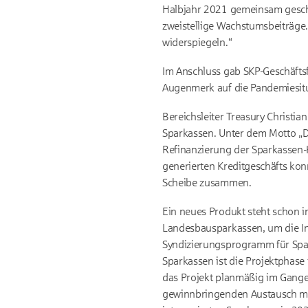
Halbjahr 2021 gemeinsam geschaf
zweistellige Wachstumsbeiträge.
widerspiegeln.“
Im Anschluss gab SKP-Geschäfts
Augenmerk auf die Pandemiesit
Bereichsleiter Treasury Christia
Sparkassen. Unter dem Motto „Dam
Refinanzierung der Sparkassen-
generierten Kreditgeschäfts konn
Scheibe zusammen.
Ein neues Produkt steht schon i
Landesbausparkassen, um die Inv
Syndizierungsprogramm für Spa
Sparkassen ist die Projektphase 
das Projekt planmäßig im Gange
gewinnbringenden Austausch mit 