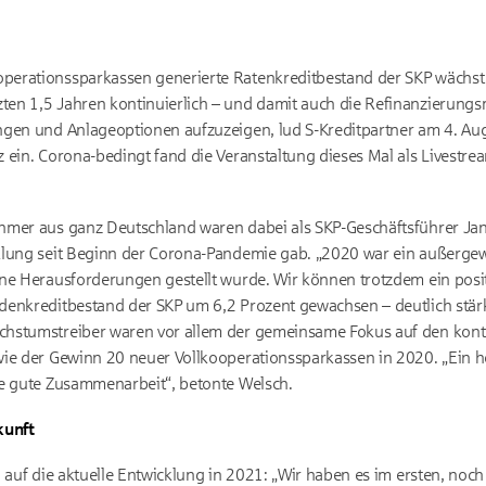
erationssparkassen generierte Ratenkreditbestand der SKP wächst 
en 1,5 Jahren kontinuierlich – und damit auch die Refinanzierungs
ngen und Anlageoptionen aufzuzeigen, lud S-Kreditpartner am 4. Aug
 ein. Corona-bedingt fand die Veranstaltung dieses Mal als Livestre
hmer aus ganz Deutschland waren dabei als SKP-Geschäftsführer Jan
klung seit Beginn der Corona-Pandemie gab. „2020 war ein außergew
ne Herausforderungen gestellt wurde. Wir können trotzdem ein positi
denkreditbestand der SKP um 6,2 Prozent gewachsen – deutlich stärk
hstumstreiber waren vor allem der gemeinsame Fokus auf den kont
ie der Gewinn 20 neuer Vollkooperationssparkassen in 2020. „Ein h
ie gute Zusammenarbeit“, betonte Welsch.
kunft
h auf die aktuelle Entwicklung in 2021: „Wir haben es im ersten, no