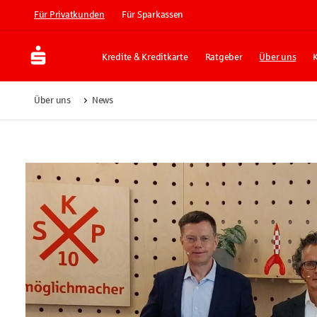
Für Privatkunden
Für Sparkassen
Kredite & Kreditkarte
Ratgeber
Über uns
Über uns
News