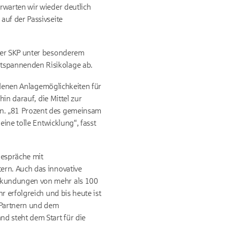
rwarten wir wieder deutlich
auf der Passivseite
 der SKP unter besonderem
tspannenden Risikolage ab.
iedenen Anlagemöglichkeiten für
in darauf, die Mittel zur
en. „81 Prozent des gemeinsam
ine tolle Entwicklung“, fasst
Gespräche mit
ern. Auch das innovative
bekundungen von mehr als 100
r erfolgreich und bis heute ist
 Partnern und dem
d steht dem Start für die