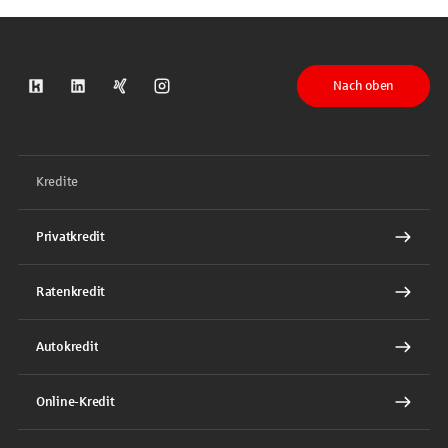
Nach oben
S-Kreditpartner auf Kununu
S-Kreditpartner auf LinkedIn
S-Kreditpartner auf Xing
S-Kreditpartner auf Instagram
Kredite
Privatkredit
Ratenkredit
Autokredit
Online-Kredit