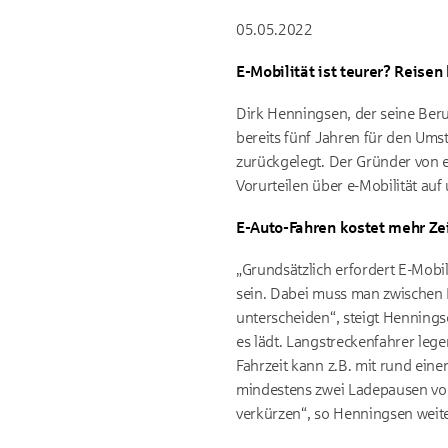
05.05.2022
E-Mobilität ist teurer? Reisen
Dirk Henningsen, der seine Beru
bereits fünf Jahren für den Umst
zurückgelegt. Der Gründer von 
Vorurteilen über e-Mobilität auf
E-Auto-Fahren kostet mehr Ze
„Grundsätzlich erfordert E-Mobil
sein. Dabei muss man zwischen 
unterscheiden“, steigt Henning
es lädt. Langstreckenfahrer le
Fahrzeit kann z.B. mit rund ein
mindestens zwei Ladepausen von
verkürzen“, so Henningsen weite