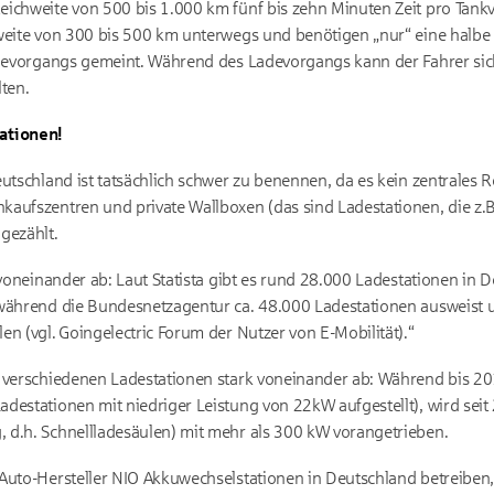
eichweite von 500 bis 1.000 km fünf bis zehn Minuten Zeit pro Tank
weite von 300 bis 500 km unterwegs und benötigen „nur“ eine halbe
Ladevorgangs gemeint. Während des Ladevorgangs kann der Fahrer si
ten.
ationen!
utschland ist tatsächlich schwer zu benennen, da es kein zentrales R
aufszentren und private Wallboxen (das sind Ladestationen, die z.B
gezählt.
 voneinander ab: Laut Statista gibt es rund 28.000 Ladestationen in 
während die Bundesnetzagentur ca. 48.000 Ladestationen ausweist u
n (vgl. Goingelectric Forum der Nutzer von E-Mobilität).“
r verschiedenen Ladestationen stark voneinander ab: Während bis 20
destationen mit niedriger Leistung von 22kW aufgestellt), wird seit
 d.h. Schnellladesäulen) mit mehr als 300 kW vorangetrieben.
Auto-Hersteller NIO Akkuwechselstationen in Deutschland betreiben,