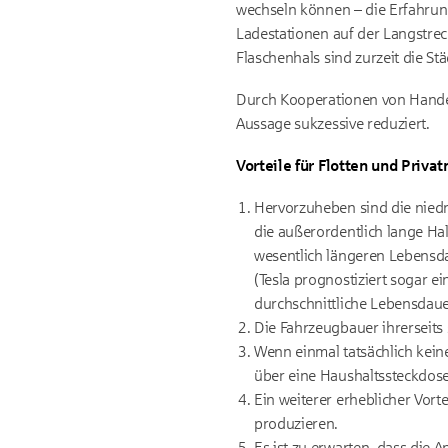
wechseln können – die Erfahrung
Ladestationen auf der Langstrec
Flaschenhals sind zurzeit die St
Durch Kooperationen von Hande
Aussage sukzessive reduziert.
Vorteile für Flotten und Privat
Hervorzuheben sind die niedr
die außerordentlich lange Hal
wesentlich längeren Lebensda
(Tesla prognostiziert sogar 
durchschnittliche Lebensdau
Die Fahrzeugbauer ihrerseits 
Wenn einmal tatsächlich keine
über eine Haushaltssteckdose
Ein weiterer erheblicher Vort
produzieren.
Es ist zu erwarten, dass die 