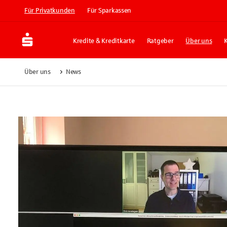
Für Privatkunden
Für Sparkassen
Kredite & Kreditkarte
Ratgeber
Über uns
Über uns
News