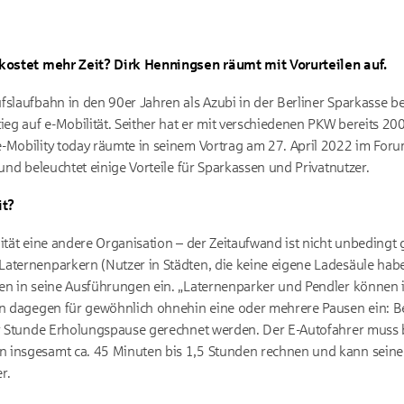
 kostet mehr Zeit? Dirk Henningsen räumt mit Vorurteilen auf.
fslaufbahn in den 90er Jahren als Azubi in der Berliner Sparkasse b
ieg auf e-Mobilität. Seither hat er mit verschiedenen PKW bereits 20
e-Mobility today räumte in seinem Vortrag am 27. April 2022 im For
 und beleuchtet einige Vorteile für Sparkassen und Privatnutzer.
it?
ität eine andere Organisation – der Zeitaufwand ist nicht unbedingt 
Laternenparkern (Nutzer in Städten, die keine eigene Ladesäule hab
sen in seine Ausführungen ein. „Laternenparker und Pendler können 
gen dagegen für gewöhnlich ohnehin eine oder mehrere Pausen ein: B
er Stunde Erholungspause gerechnet werden. Der E-Autofahrer muss 
 insgesamt ca. 45 Minuten bis 1,5 Stunden rechnen und kann seine 
r.