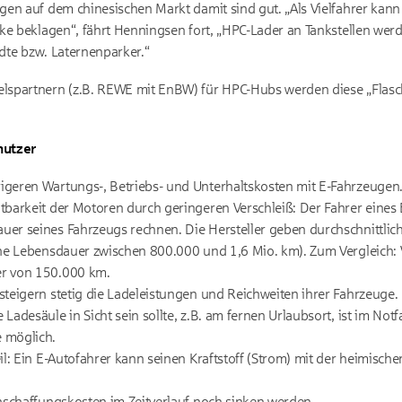
en auf dem chinesischen Markt damit sind gut. „Als Vielfahrer kann 
ke beklagen“, fährt Henningsen fort, „HPC-Lader an Tankstellen we
ädte bzw. Laternenparker.“
lspartnern (z.B. REWE mit EnBW) für HPC-Hubs werden diese „Flas
nutzer
igeren Wartungs-, Betriebs- und Unterhaltskosten mit E-Fahrzeugen. 
tbarkeit der Motoren durch geringeren Verschleiß: Der Fahrer eines 
uer seines Fahrzeugs rechnen. Die Hersteller geben durchschnittlic
eine Lebensdauer zwischen 800.000 und 1,6 Mio. km). Zum Vergleich:
er von 150.000 km.
steigern stetig die Ladeleistungen und Reichweiten ihrer Fahrzeuge.
 Ladesäule in Sicht sein sollte, z.B. am fernen Urlaubsort, ist im Not
 möglich.
eil: Ein E-Autofahrer kann seinen Kraftstoff (Strom) mit der heimische
Anschaffungskosten im Zeitverlauf noch sinken werden.