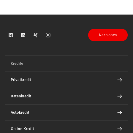
Nach oben
S-Kreditpartner auf Kununu
S-Kreditpartner auf LinkedIn
S-Kreditpartner auf Xing
S-Kreditpartner auf Instagram
Kredite
Privatkredit
Ratenkredit
Autokredit
Online-Kredit