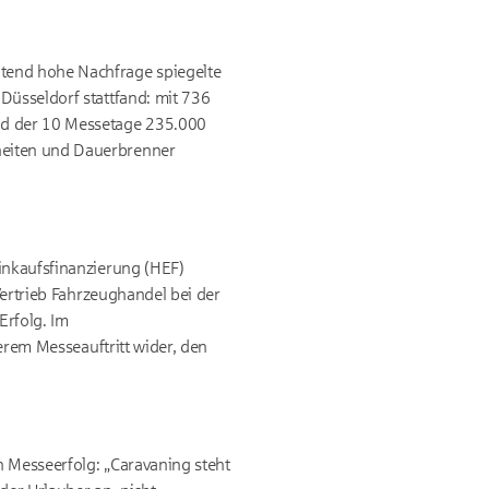
ltend hohe Nachfrage spiegelte
Düsseldorf stattfand: mit 736
end der 10 Messetage 235.000
heiten und Dauerbrenner
einkaufsfinanzierung (HEF)
Vertrieb Fahrzeughandel bei der
Erfolg. Im
serem Messeauftritt wider, den
n Messeerfolg: „Caravaning steht