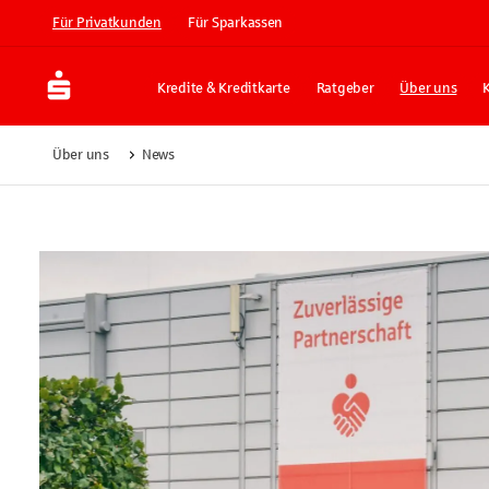
Für Privatkunden
Für Sparkassen
Kredite & Kreditkarte
Ratgeber
Über uns
Über uns
News