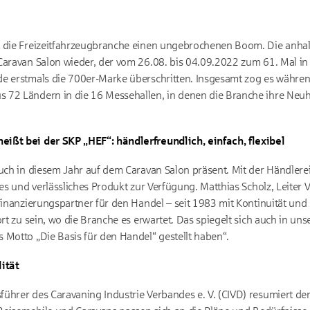
t die Freizeitfahrzeugbranche einen ungebrochenen Boom. Die anha
Caravan Salon wieder, der vom 26.08. bis 04.09.2022 zum 61. Mal in 
de erstmals die 700er-Marke überschritten. Insgesamt zog es währ
 72 Ländern in die 16 Messehallen, in denen die Branche ihre Neu
ißt bei der SKP „HEF“: händlerfreundlich, einfach, flexibel
auch in diesem Jahr auf dem Caravan Salon präsent. Mit der Händler
kes und verlässliches Produkt zur Verfügung. Matthias Scholz, Leiter 
Finanzierungspartner für den Handel – seit 1983 mit Kontinuität und 
ort zu sein, wo die Branche es erwartet. Das spiegelt sich auch in un
 Motto „Die Basis für den Handel“ gestellt haben“.
lität
ührer des Caravaning Industrie Verbandes e. V. (CIVD) resumiert de