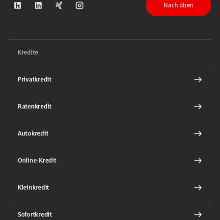
Nach oben
S-Kreditpartner auf Kununu
S-Kreditpartner auf LinkedIn
S-Kreditpartner auf Xing
S-Kreditpartner auf Instagram
Kredite
Privatkredit
Ratenkredit
Autokredit
Online-Kredit
Kleinkredit
Sofortkredit