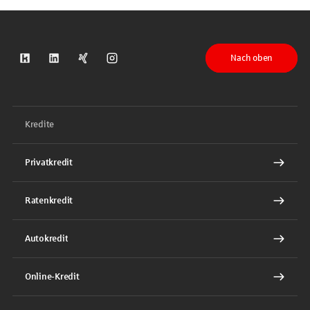
Nach oben
S-Kreditpartner auf Kununu
S-Kreditpartner auf LinkedIn
S-Kreditpartner auf Xing
S-Kreditpartner auf Instagram
Kredite
Privatkredit
Ratenkredit
Autokredit
Online-Kredit