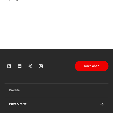
Nach oben
S-Kreditpartner auf Kununu
S-Kreditpartner auf LinkedIn
S-Kreditpartner auf Xing
S-Kreditpartner auf Instagram
Kredite
Privatkredit