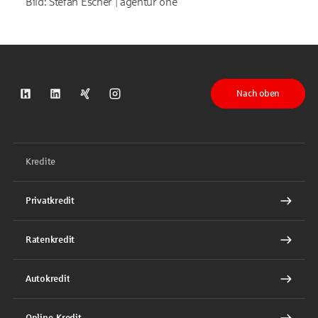
Bild: Stefan Escher | agentur one
Nach oben
S-Kreditpartner auf Kununu
S-Kreditpartner auf LinkedIn
S-Kreditpartner auf Xing
S-Kreditpartner auf Instagram
Kredite
Privatkredit
Ratenkredit
Autokredit