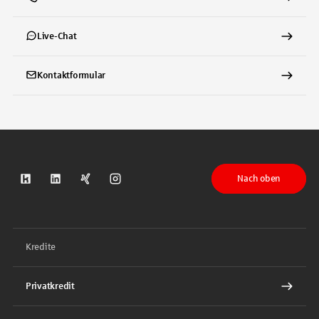
Live-Chat
Kontaktformular
Nach oben
S-Kreditpartner auf Kununu
S-Kreditpartner auf LinkedIn
S-Kreditpartner auf Xing
S-Kreditpartner auf Instagram
Kredite
Privatkredit