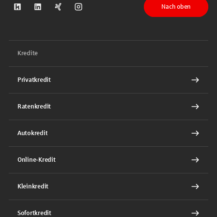
Nach oben
S-Kreditpartner auf Kununu
S-Kreditpartner auf LinkedIn
S-Kreditpartner auf Xing
S-Kreditpartner auf Instagram
Kredite
Privatkredit
Ratenkredit
Autokredit
Online-Kredit
Kleinkredit
Sofortkredit