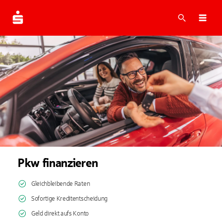
Suche
Navi
Pkw finanzieren
Gleichbleibende Raten
Sofortige Kreditentscheidung
Geld direkt aufs Konto