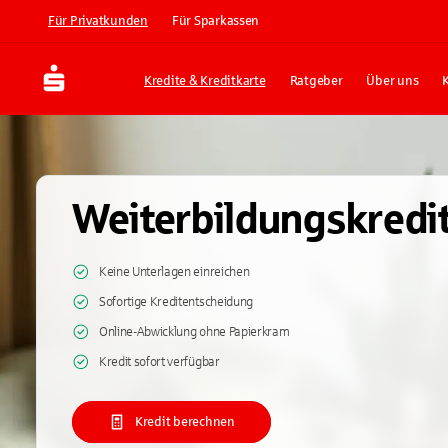
Für Privatkunden
Für Sparkassen
Kredite & Kreditkarte
Ratgeber
Über uns
Weiterbildungskredi
Keine Unterlagen einreichen
Sofortige Kreditentscheidung
Online-Abwicklung ohne Papierkram
Kredit sofort verfügbar
Kredit berechnen