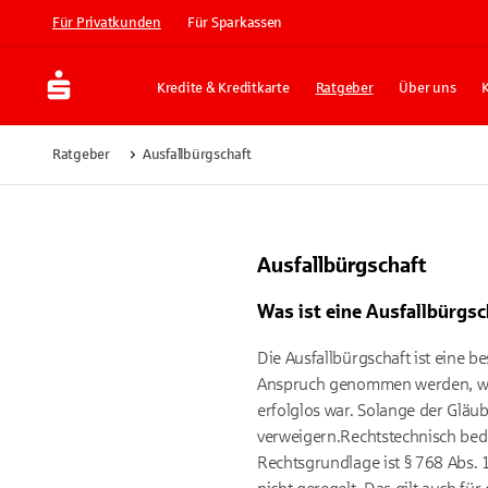
Für Privatkunden
Für Sparkassen
Kredite & Kreditkarte
Ratgeber
Über uns
Ratgeber
Ausfallbürgschaft
Ausfallbürgschaft
Was ist eine Ausfallbürgsc
Die Ausfallbürgschaft ist eine 
Anspruch genommen werden, wen
erfolglos war. Solange der Gläu
verweigern.Rechtstechnisch bed
Rechtsgrundlage ist § 768 Abs. 1