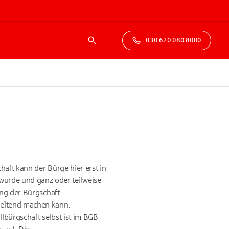
030 620 080 8000
Suche
haft kann der Bürge hier erst in
urde und ganz oder teilweise
ung der Bürgschaft
geltend machen kann.
llbürgschaft selbst ist im BGB