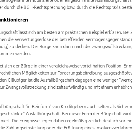
 die sogenannte modifizierte oder eingeschränkte Ausfallbürgschaft (s
er durch die BGH-Rechtsprechung bzw. durch die Rechtspraxis bestät
unktionieren
ürgschaft lässt sich am besten am praktischen Beispiel erklären. Bei
hen die Verwertungserlöse der betreffenden Vermögensgegenstände 
ndig) zu decken. Der Bürge kann dann nach der Zwangsvollstreckung 
nommen werden.
et sich der Bürge in einer vergleichsweise vorteilhaften Position. Er 
 rechtlichen Möglichkeiten zur Forderungsbeitreibung ausgeschöpft 
den Gläubiger ist die Ausfallbürgschaft dagegen eine weniger "wertig
ur Zwangsvollstreckung sind zeitaufwändig und mit einem erheblich
lbürgschaft "in Reinform" von Kreditgebern auch selten als Sicherhei
geschränkte" Ausfallbürgschaft. Bei dieser Form der Bürgschaft wird 
iert. Die Ereignisse liegen dabei regelmäßig zeitlich deutlich vor 
s die Zahlungseinstellung oder die Eröffnung eines Insolvenzverfahrens