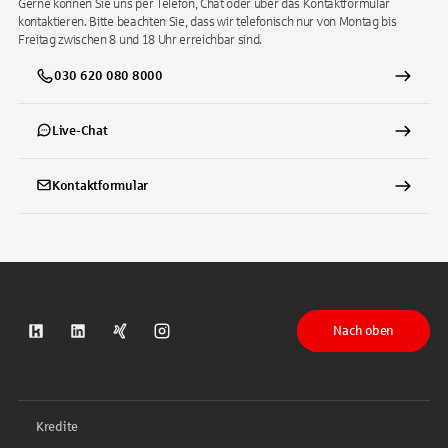
Gerne können Sie uns per Telefon, Chat oder über das Kontaktformular
kontaktieren. Bitte beachten Sie, dass wir telefonisch nur von Montag bis
Freitag zwischen 8 und 18 Uhr erreichbar sind.
030 620 080 8000
Live-Chat
Kontaktformular
Nach oben
S-Kreditpartner auf Kununu
S-Kreditpartner auf LinkedIn
S-Kreditpartner auf Xing
S-Kreditpartner auf Instagram
Kredite