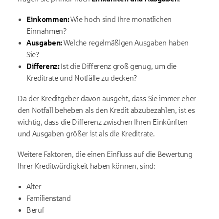
Einkommen:
Wie hoch sind Ihre monatlichen
Einnahmen?
Ausgaben:
Welche regelmäßigen Ausgaben haben
Sie?
Differenz:
Ist die Differenz groß genug, um die
Kreditrate und Notfälle zu decken?
Da der Kreditgeber davon ausgeht, dass Sie immer eher
den Notfall beheben als den Kredit abzubezahlen, ist es
wichtig, dass die Differenz zwischen Ihren Einkünften
und Ausgaben größer ist als die Kreditrate.
Weitere Faktoren, die einen Einfluss auf die Bewertung
Ihrer Kreditwürdigkeit haben können, sind:
Alter
Familienstand
Beruf