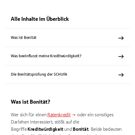
Alle Inhalte im Überblick
Was ist Bonität
Was beeinflusst meine Kreditwürdigkeit?
Die Bonitätsprüfung der SCHUFA
Was ist Bonität?
Wer sich für einen
Ratenkredit
oder ein sonstiges
Darlehen interessiert, stößt auf die
Begriffe
Kreditwürdigkeit
und
Bonität
. Beide bedeuten