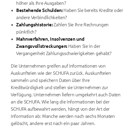
höher als Ihre Ausgaben?
Bestehende Schulden:
Haben Sie bereits Kredite oder
andere Verbindlichkeiten?
Zahlungshistorie:
Zahlen Sie Ihre Rechnungen
pünktlich?
Mahnverfahren, Insolvenzen und
Zwangsvollstreckungen:
Haben Sie in der
Vergangenheit Zahlungsschwierigkeiten gehabt?
Die Unternehmen greifen auf Informationen von
Auskunfteien wie der SCHUFA zurück. Auskunfteien
sammeln und speichern Daten über Ihre
Kreditwürdigkeit und stellen sie Unternehmen zur
Verfügung. Unternehmen liefern umgekehrt auch Daten
an die SCHUFA. Wie lang die Informationen bei der
SCHUFA aufbewahrt werden, hängt von der Art der
Information ab: Manche werden nach sechs Monaten
gelöscht, andere erst nach ein paar Jahren.