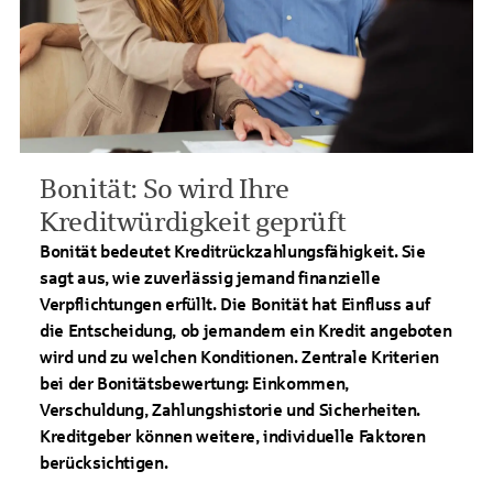
Bonität: So wird Ihre
Kreditwürdigkeit geprüft
Bonität bedeutet Kreditrückzahlungsfähigkeit. Sie
sagt aus, wie zuverlässig jemand finanzielle
Verpflichtungen erfüllt. Die Bonität hat Einfluss auf
die Entscheidung, ob jemandem ein Kredit angeboten
wird und zu welchen Konditionen. Zentrale Kriterien
bei der Bonitätsbewertung: Einkommen,
Verschuldung, Zahlungshistorie und Sicherheiten.
Kreditgeber können weitere, individuelle Faktoren
berücksichtigen.