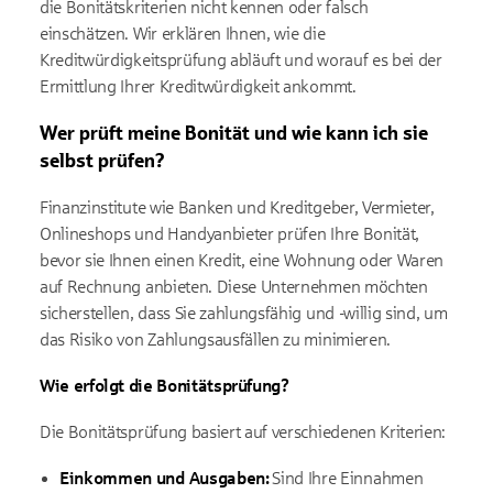
die Bonitätskriterien nicht kennen oder falsch
einschätzen. Wir erklären Ihnen, wie die
Kreditwürdigkeitsprüfung abläuft und worauf es bei der
Ermittlung Ihrer Kreditwürdigkeit ankommt.
Wer prüft meine Bonität und wie kann ich sie
selbst prüfen?
Finanzinstitute wie Banken und Kreditgeber, Vermieter,
Onlineshops und Handyanbieter prüfen Ihre Bonität,
bevor sie Ihnen einen Kredit, eine Wohnung oder Waren
auf Rechnung anbieten. Diese Unternehmen möchten
sicherstellen, dass Sie zahlungsfähig und -willig sind, um
das Risiko von Zahlungsausfällen zu minimieren.
Wie erfolgt die Bonitätsprüfung?
Die Bonitätsprüfung basiert auf verschiedenen Kriterien:
Einkommen und Ausgaben:
Sind Ihre Einnahmen