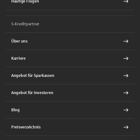
Häufige Fragen
S-Kreditpartner
Über uns
Karriere
Angebot für Sparkassen
Angebot für Investoren
Blog
Preisverzeichnis