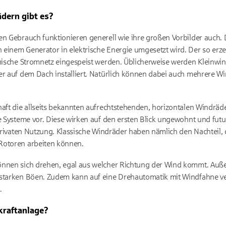
dern gibt es?
en Gebrauch funktionieren generell wie ihre großen Vorbilder auch. 
 einem Generator in elektrische Energie umgesetzt wird. Der so erz
imische Stromnetz eingespeist werden. Üblicherweise werden Kleinwi
er auf dem Dach installiert. Natürlich können dabei auch mehrere W
aft die allseits bekannten aufrechtstehenden, horizontalen Windräde
e Systeme vor. Diese wirken auf den ersten Blick ungewohnt und futu
r privaten Nutzung. Klassische Windräder haben nämlich den Nachteil,
Rotoren arbeiten können.
önnen sich drehen, egal aus welcher Richtung der Wind kommt. Auß
 starken Böen. Zudem kann auf eine Drehautomatik mit Windfahne ve
.
kraftanlage?