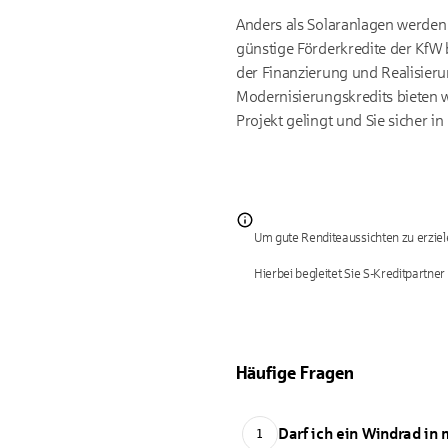
Anders als Solaranlagen werden
günstige Förderkredite der KfW b
der Finanzierung und Realisieru
Modernisierungskredits bieten 
Projekt gelingt und Sie sicher 
Um gute Renditeaussichten zu erziel
Hierbei begleitet Sie S-Kreditpartn
Häufige Fragen
Darf ich ein Windrad in
1