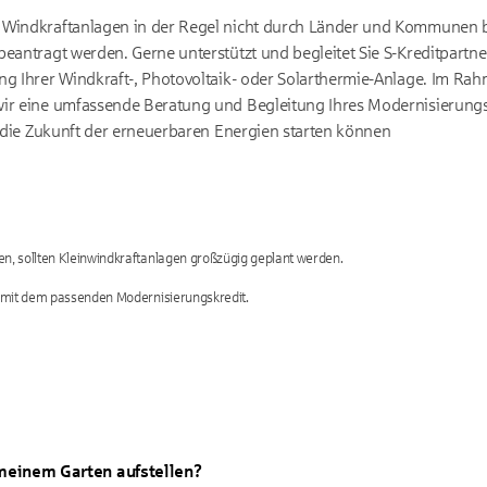
 Windkraftanlagen in der Regel nicht durch Länder und Kommunen 
eantragt werden. Gerne unterstützt und begleitet Sie S-Kreditpartner
ng Ihrer Windkraft-, Photovoltaik- oder Solarthermie-Anlage. Im Ra
wir eine umfassende Beratung und Begleitung Ihres Modernisierungs
in die Zukunft der erneuerbaren Energien starten können
en, sollten Kleinwindkraftanlagen großzügig geplant werden.
er mit dem passenden Modernisierungskredit.
 meinem Garten aufstellen?