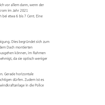
 sich vor allem dann, wenn der
strom im Jahr 2021
h bei etwa 6 bis 7 Cent. Eine
migung. Dies begründet sich zum
f dem Dach montierten
g ausgehen können, im Rahmen
ehmigt, da sie optisch weniger
en. Gerade horizontale
chtigen dürfen. Zudem ist es
indkraftanlage in die Police