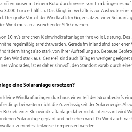
nfamilienhäuser mit einem Rotordurchmesser von 1 m bringen es auf 
a 3.000 Euro erhältlich. Das klingt im Verhältnis zur Ausbeute eine
el. Der große Vorteil der Windkraft: Im Gegensatz zu einer Solaranlag
 Der Wind muss in ausreichender Stärke wehen.
on 10 m/s erreichen Kleinwindkraftanlagen ihre volle Leistung. Das s
nähe regelmäßig erreicht werden. Gerade im Inland sind aber ehe
 Windrädern hängt also stark von ihrer Aufstellung ab. Bebaute Gebi
den Wind stark aus. Generell sind auch Tallagen weniger geeignet a
ines Windrades, ist es daher sinnvoll, den Standort vorab durch ei
nlage eine Solaranlage ersetzen?
en kleine Windkraftanlagen durchaus einen Teil des Strombedarfs ein
lerdings bei weitem nicht die Zuverlässigkeit der Solarenergie. Als wi
r Betrieb einer Kleinwindkraftanlage daher nicht. Interessant wird W
andenen Solaranlage geplant und betrieben wird. Da Wind auch nacht
voltaik zumindest teilweise kompensiert werden.