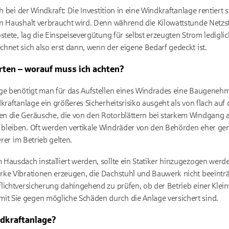
h bei der Windkraft: Die Investition in eine Windkraftanlage rentiert
en Haushalt verbraucht wird. Denn während die Kilowattstunde Netz
stete, lag die Einspeisevergütung für selbst erzeugten Strom lediglic
hnet sich also erst dann, wenn der eigene Bedarf gedeckt ist.
rten – worauf muss ich achten?
age benötigt man für das Aufstellen eines Windrades eine Baugeneh
dkraftanlage ein größeres Sicherheitsrisiko ausgeht als von flach au
en die Geräusche, die von den Rotorblättern bei starkem Windgan
bleiben. Oft werden vertikale Windräder von den Behörden eher gen
erer im Betrieb gelten.
Hausdach installiert werden, sollte ein Statiker hinzugezogen werd
ke Vibrationen erzeugen, die Dachstuhl und Bauwerk nicht beeinträ
lichtversicherung dahingehend zu prüfen, ob der Betrieb einer Kleinw
 Sie gegen mögliche Schäden durch die Anlage versichert sind.
ndkraftanlage?