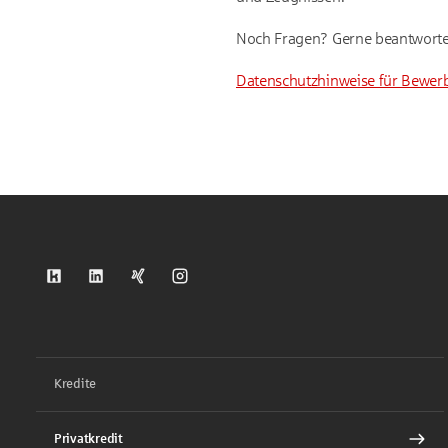
Noch Fragen? Gerne beantwort
Datenschutzhinweise für Bewer
S-Kreditpartner auf Kununu
S-Kreditpartner auf LinkedIn
S-Kreditpartner auf Xing
S-Kreditpartner auf Instagram
Kredite
Privatkredit