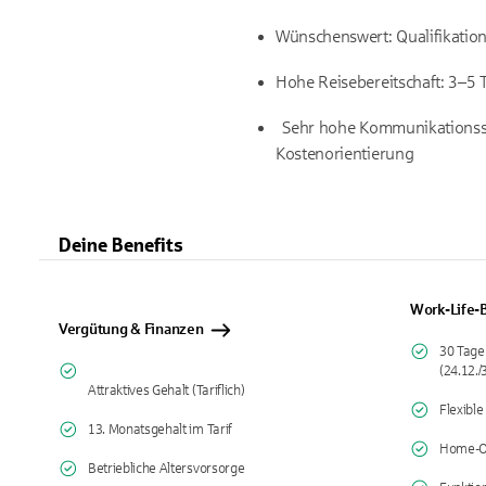
Wünschenswert: Qualifikation 
Hohe Reisebereitschaft: 3–5 T
Sehr hohe Kommunikationsstär
Kostenorientierung
Deine Benefits
Work-Life-B
Vergütung & Finanzen
30 Tage
(24.12./
Attraktives Gehalt (Tariflich)
Flexible
13. Monatsgehalt im Tarif
Home-Of
Betriebliche Altersvorsorge