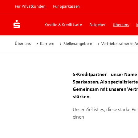
Für Privatkunden
Für Sparkassen
Kredite & Kreditkarte
Ratgeber
Über uns
Über uns
Karriere
Stellenangebote
Vertriebstrainer (m/
S-Kreditpartner – unser Name 
Sparkassen. Als spezialisiert
Gemeinsam mit unseren Vertri
stärken.
Unser Ziel ist es, diese starke
einen