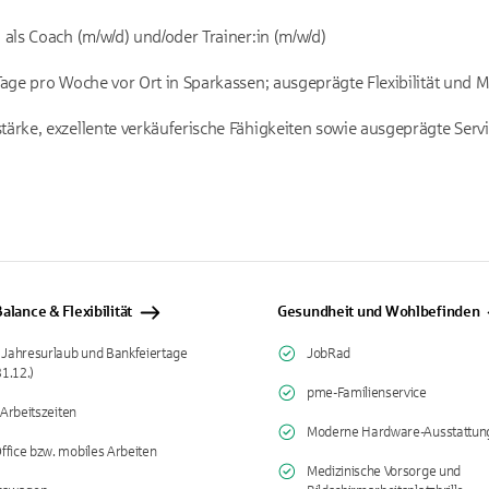
als Coach (m/w/d) und/oder Trainer:in (m/w/d)
age pro Woche vor Ort in Sparkassen; ausgeprägte Flexibilität und Mo
ke, exzellente verkäuferische Fähigkeiten sowie ausgeprägte Servic
alance & Flexibilität
Gesundheit und Wohlbefinden
 Jahresurlaub und Bankfeiertage
JobRad
31.12.)
pme-Familienservice
 Arbeitszeiten
Moderne Hardware-Ausstattun
fice bzw. mobiles Arbeiten
Medizinische Vorsorge und