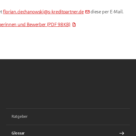
et
florian.ciechanowski@s-kreditpartner.de
diese per E-Mail.
berinnen und Bewerber
(PDF 98 KB)
Ratgeber
Glossar