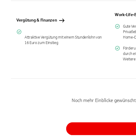
Work-Life-B
Vergütung & Finanzen
Gute Ve
Privatle
Attraktive Vergütung mit einem Stundenlohn von
Home-Of
16 Euro zum Einstieg
Förderu
durch e
Weitere
Noch mehr Einblicke gewünsch