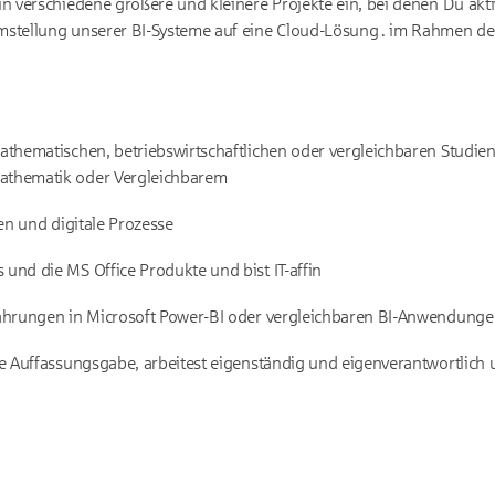
n verschiedene größere und kleinere Projekte ein, bei denen Du aktiv
mstellung unserer BI-Systeme auf eine Cloud-Lösung . im Rahmen de
athematischen, betriebswirtschaftlichen oder vergleichbaren Studie
athematik oder Vergleichbarem
len und digitale Prozesse
und die MS Office Produkte und bist IT-affin
fahrungen in Microsoft Power-BI oder vergleichbaren BI-Anwendung
e Auffassungsgabe, arbeitest eigenständig und eigenverantwortlich u