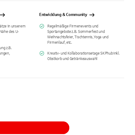
Entwicklung & Community
lätze in unserem
Regelmäßige Firmenevents und
 Nähe des U-
Sportangebote
z.B. Sommerfest und
Weihnachtsfeier, Tischtennis, Yoga und
Firmenlauf, etc.
ung z.B.
ungen,
Kreativ- und Kollaborationsetage SKPhub inkl.
Obstkorb und Getränkeauswahl