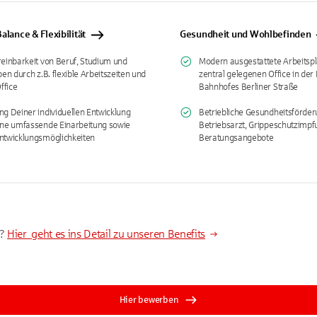
alance & Flexibilität
Gesundheit und Wohlbefinden
reinbarkeit von Beruf, Studium und
Modern ausgestattete Arbeitsp
ben durch z.B. flexible Arbeitszeiten und
zentral gelegenen Office in der
fice
Bahnhofes Berliner Straße
ng Deiner individuellen Entwicklung
Betriebliche Gesundheitsförder
ine umfassende Einarbeitung sowie
Betriebsarzt, Grippeschutzimpf
ntwicklungsmöglichkeiten
Beratungsangebote
t?
Hier geht es ins Detail zu unseren Benefits
Hier bewerben