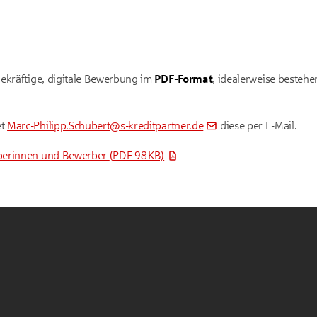
ekräftige, digitale Bewerbung im
PDF-Format
, idealerweise besteh
et
Marc-Philipp.Schubert@s-kreditpartner.de
diese per E-Mail.
berinnen und Bewerber
(PDF 98 KB)