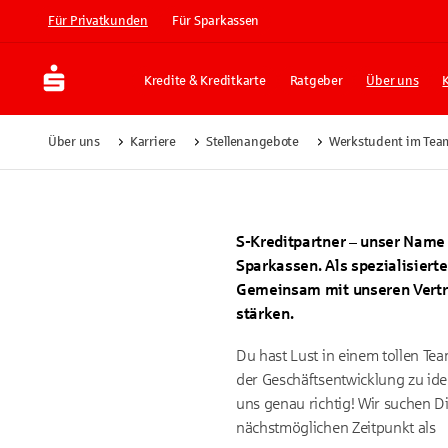
Für Privatkunden
Für Sparkassen
Kredite & Kreditkarte
Ratgeber
Über uns
Über uns
Karriere
Stellenangebote
Werkstudent im Team
S-Kreditpartner – unser Name 
Sparkassen. Als spezialisiert
Gemeinsam mit unseren Vertri
stärken.
Du hast Lust in einem tollen T
der Geschäftsentwicklung zu ide
uns genau richtig! Wir suchen D
nächstmöglichen Zeitpunkt als