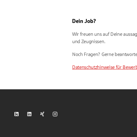
Dein Job?
Wir freuen uns auf Deine aussag
und Zeugnissen.
Noch Fragen? Gerne beantwort
Datenschutzhinweise für Bewer
S-Kreditpartner auf Kununu
S-Kreditpartner auf LinkedIn
S-Kreditpartner auf Xing
S-Kreditpartner auf Instagram