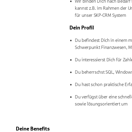
Wir binden Dich nach Bedarf i
kannst z.B. im Rahmen der U
für unser SKP-CRM System
Dein Profil
Du befindest Dich in einem m
Schwerpunkt Finanzwesen, M
Du interessierst Dich für Zah
Du beherrschst SQL, Windows 
Du hast schon praktische Er
Du verfügst über eine schnell
sowie lösungsorientiert um
Deine Benefits