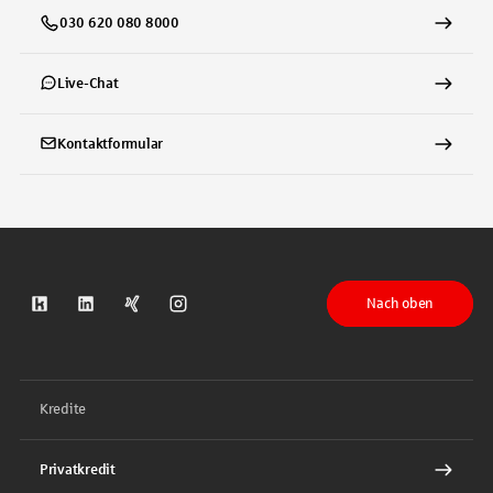
030 620 080 8000
Live-Chat
Kontaktformular
Nach oben
S-Kreditpartner auf Kununu
S-Kreditpartner auf LinkedIn
S-Kreditpartner auf Xing
S-Kreditpartner auf Instagram
Kredite
Privatkredit