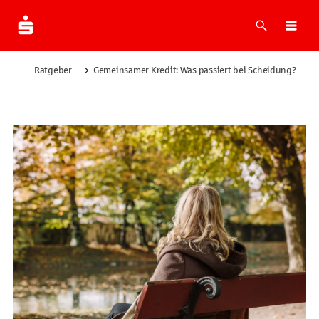
Suche
Navi
Ratgeber
Gemeinsamer Kredit: Was passiert bei Scheidung?