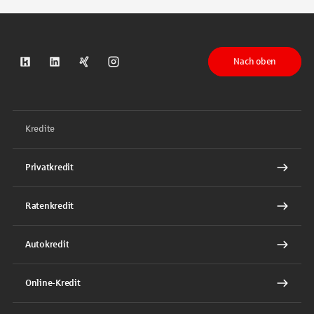
Nach oben
S-Kreditpartner auf Kununu
S-Kreditpartner auf LinkedIn
S-Kreditpartner auf Xing
S-Kreditpartner auf Instagram
Kredite
Privatkredit
Ratenkredit
Autokredit
Online-Kredit