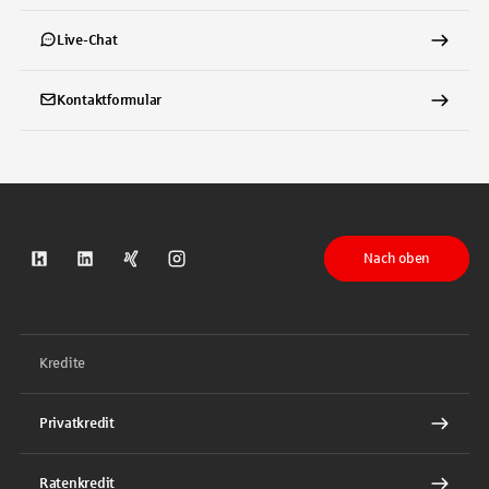
Live-Chat
Kontaktformular
Nach oben
S-Kreditpartner auf Kununu
S-Kreditpartner auf LinkedIn
S-Kreditpartner auf Xing
S-Kreditpartner auf Instagram
Kredite
Privatkredit
Ratenkredit