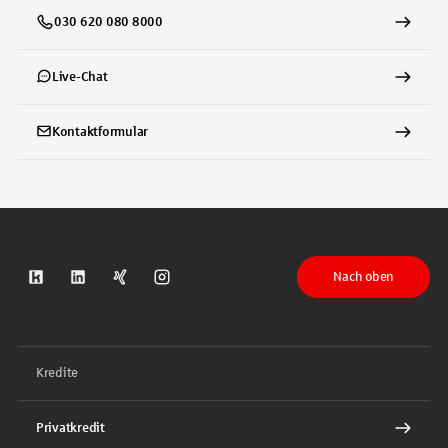
030 620 080 8000
Live-Chat
Kontaktformular
Nach oben
S-Kreditpartner auf Kununu
S-Kreditpartner auf LinkedIn
S-Kreditpartner auf Xing
S-Kreditpartner auf Instagram
Kredite
Privatkredit