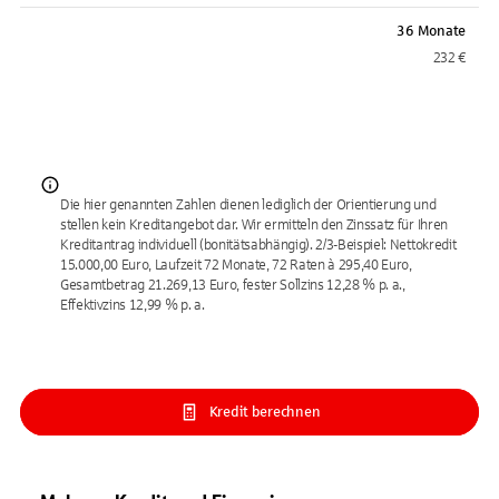
36 Monate
232 €
Die hier genannten Zahlen dienen lediglich der Orientierung und
stellen kein Kreditangebot dar. Wir ermitteln den Zinssatz für Ihren
Kreditantrag individuell (bonitätsabhängig). 2/3-Beispiel: Nettokredit
15.000,00 Euro, Laufzeit 72 Monate, 72 Raten à 295,40 Euro,
Gesamtbetrag 21.269,13 Euro, fester Sollzins 12,28 % p. a.,
Effektivzins 12,99 % p. a.
Kredit berechnen