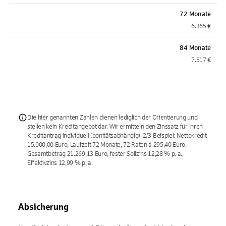
72 Monate
6.365 €
84 Monate
7.517 €
Die hier genannten Zahlen dienen lediglich der Orientierung und
stellen kein Kreditangebot dar. Wir ermitteln den Zinssatz für Ihren
Kreditantrag individuell (bonitätsabhängig). 2/3-Beispiel: Nettokredit
15.000,00 Euro, Laufzeit 72 Monate, 72 Raten à 295,40 Euro,
Gesamtbetrag 21.269,13 Euro, fester Sollzins 12,28 % p. a.,
Effektivzins 12,99 % p. a.
Absicherung