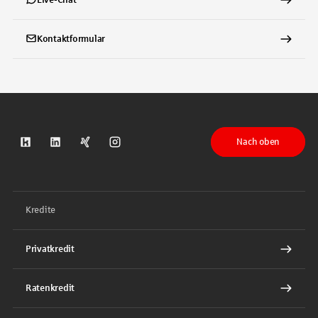
Live-Chat
Kontaktformular
Nach oben
S-Kreditpartner auf Kununu
S-Kreditpartner auf LinkedIn
S-Kreditpartner auf Xing
S-Kreditpartner auf Instagram
Kredite
Privatkredit
Ratenkredit